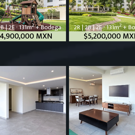
2
2
2B | 2E · 131m
+ Bodega
2R | 2B | 2E · 131m
+ B
4,900,000 MXN
$5,200,000 M