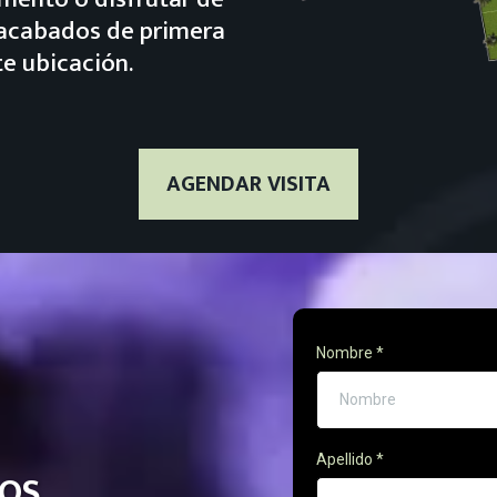
 acabados de primera
te ubicación.
AGENDAR VISITA
Nombre
*
Apellido
*
OS