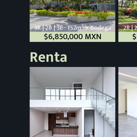
2
3R | 2B | 3E · 152m
+ Bodega
2R | 
$6,850,000 MXN
$
Renta