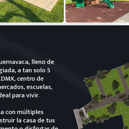
Cuernavaca, lleno de
giada, a tan solo 5
 CDMX, centro de
ercados, escuelas,
eal para vivir.
a con múltiples
truir la casa de tus
amento o disfrutar de