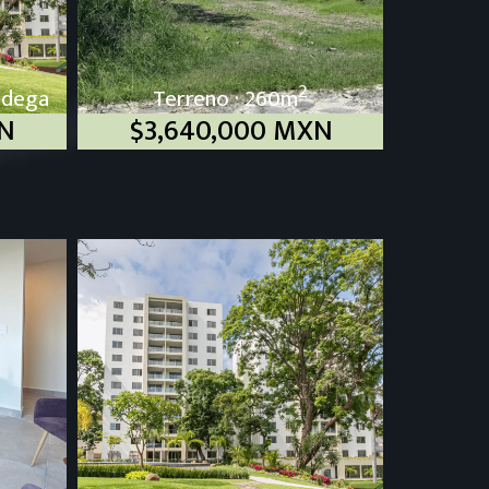
2
odega
Terreno · 260m
XN
$3,640,000 MXN